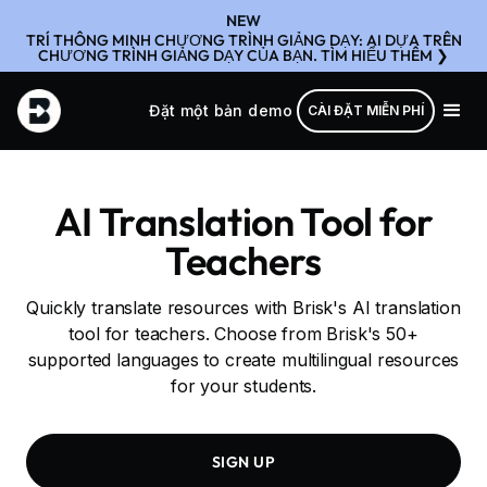
NEW
TRÍ THÔNG MINH CHƯƠNG TRÌNH GIẢNG DẠY: AI DỰA TRÊN
CHƯƠNG TRÌNH GIẢNG DẠY CỦA BẠN. TÌM HIỂU THÊM ❯
Đặt một bản demo
CÀI ĐẶT MIỄN PHÍ
AI Translation Tool for
Teachers
Quickly translate resources with Brisk's AI translation
tool for teachers. Choose from Brisk's 50+
supported languages to create multilingual resources
for your students.
SIGN UP