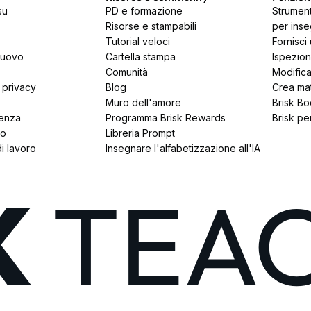
su
PD e formazione
Strumenti
Risorse e stampabili
per inse
Tutorial veloci
Fornisci
nuovo
Cartella stampa
Ispeziona
Comunità
Modificar
 privacy
Blog
Crea mate
Muro dell'amore
Brisk Bo
tenza
Programma Brisk Rewards
Brisk pe
to
Libreria Prompt
i lavoro
Insegnare l'alfabetizzazione all'IA