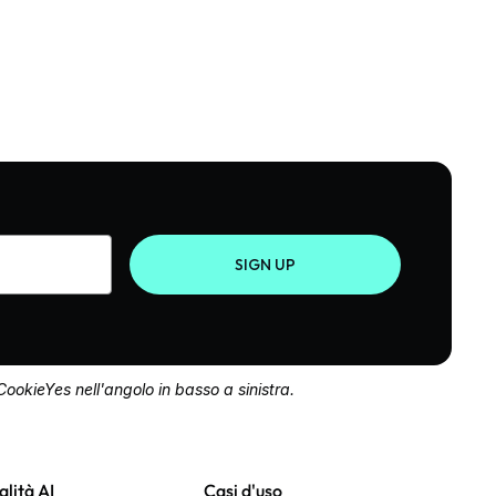
SIGN UP
 CookieYes nell'angolo in basso a sinistra.
lità AI
Casi d'uso