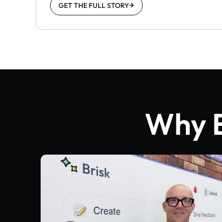
GET THE FULL STORY
Why E