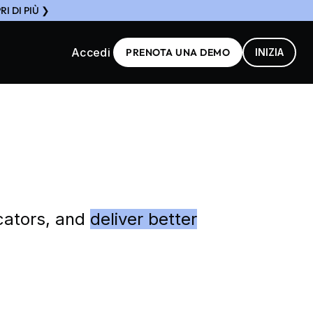
I DI PIÙ ❯
Accedi
PRENOTA UNA DEMO
INIZIA
cators, and
deliver better