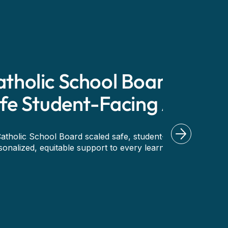
lic School Board:
 Student-Facing AI
 School Board scaled safe, student-
zed, equitable support to every learner.