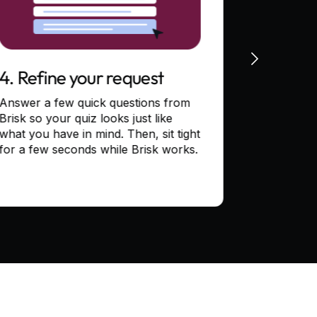
4. Refine your request
5. Adjust
Answer a few quick questions from
Chat back a
Brisk so your quiz looks just like
fine-tune t
what you have in mind. Then, sit tight
questions, a
for a few seconds while Brisk works.
aligning it 
you have.