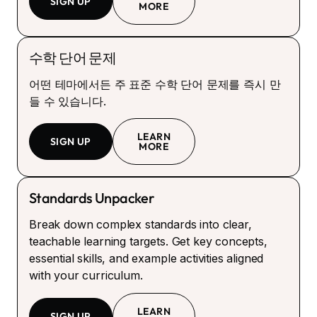
SIGN UP
MORE
수학 단어 문제
어떤 테마에서든 주 표준 수학 단어 문제를 즉시 만
들 수 있습니다.
LEARN
SIGN UP
MORE
Standards Unpacker
Break down complex standards into clear,
teachable learning targets. Get key concepts,
essential skills, and example activities aligned
with your curriculum.
LEARN
SIGN UP