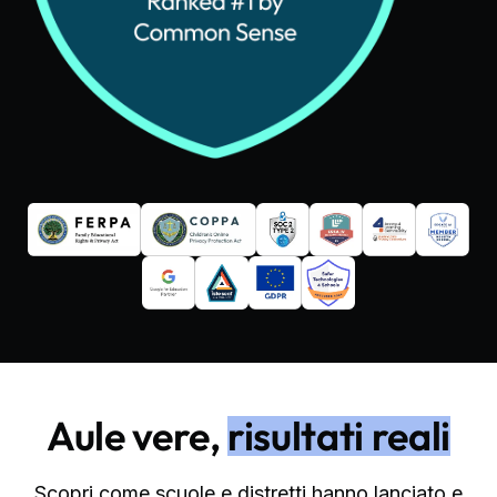
Aule vere,
risultati reali
Scopri come scuole e distretti hanno lanciato e