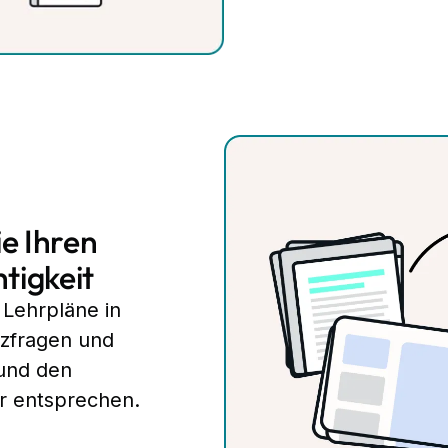
e Ihren
tigkeit
Lehrpläne in
izfragen und
 und den
er entsprechen.