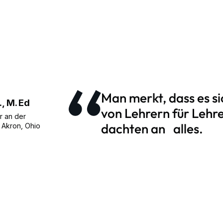
Man merkt, dass es si
, M. Ed
von Lehrern für Lehre
r an der
dachten an alles.
| Akron, Ohio