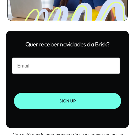
Quer receber novidades da Brisk?
Enter your email
SIGN UP
Não está vendo uma maneira de se inscrever em nosso