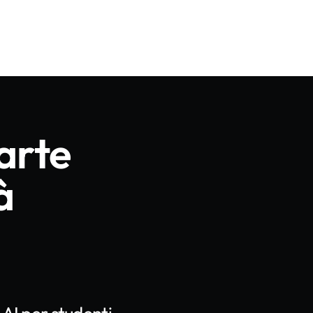
arte
à