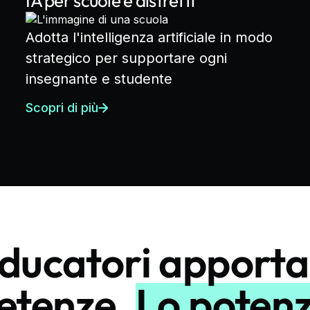
IA per scuole e distretti
Adotta l'intelligenza artificiale in modo
strategico per supportare ogni
insegnante e studente
Scopri di più
educatori apporta
etenze.
Lo poten