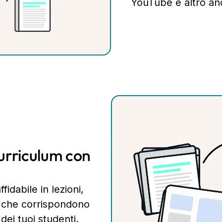
YouTube e altro an
curriculum con
idabile in lezioni,
ti che corrispondono
 dei tuoi studenti.