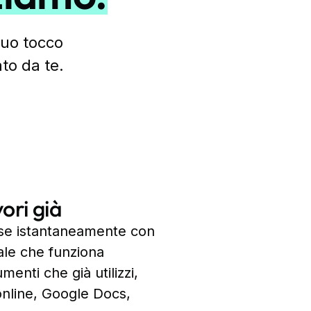
tuo tocco
ato da te.
ori già
orse istantaneamente con
ciale che funziona
umenti che già utilizzi,
 online, Google Docs,