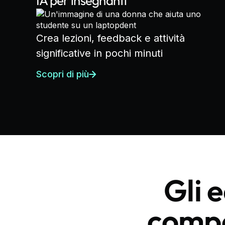
IA per insegnanti
Crea lezioni, feedback e attività
significative in pochi minuti
Scopri di più
Gli 
comp