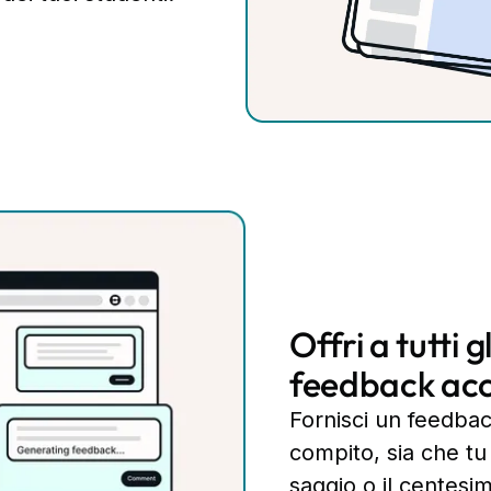
Offri a tutti g
feedback ac
Fornisci un feedbac
compito, sia che tu
saggio o il centesi