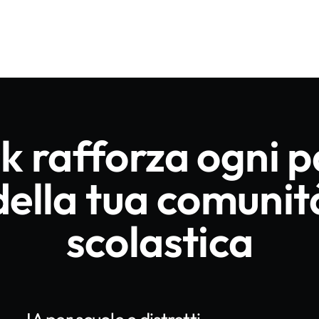
sk rafforza ogni p
della tua comunit
scolastica