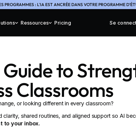
ES PROGRAMMES : L'IA EST ANCRÉE DANS VOTRE PROGRAMME D'ÉTU
lutions
Ressources
Pricing
Se connec
s Guide to Streng
ss Classrooms
change, or looking different in every classroom?
d clarity, shared routines, and aligned support so AI be
t to your inbox.