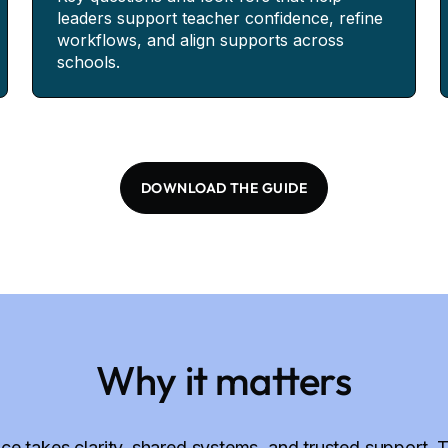
leaders support teacher confidence, refine
workflows, and align supports across
schools.
DOWNLOAD THE GUIDE
Why it matters
ce takes clarity, shared systems, and trusted support. 