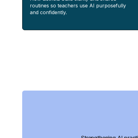
routines so teachers use AI purposefully
and confidently.
Strengthening AI practi