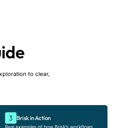
uide
xploration to clear,
Brisk in Action
Real examples of how Brisk’s workflows