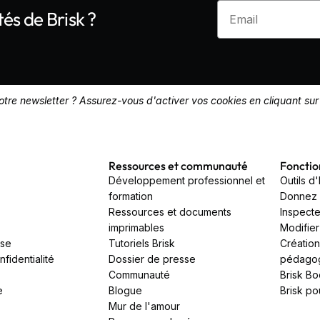
Enter your email
tés de Brisk ?
re newsletter ? Assurez-vous d'activer vos cookies en cliquant sur 
Ressources et communauté
Fonction
Développement professionnel et
Outils d
formation
Donnez 
Ressources et documents
Inspecte
imprimables
Modifier
sse
Tutoriels Brisk
Création
fidentialité
Dossier de presse
pédago
Communauté
Brisk Bo
e
Blogue
Brisk po
Mur de l'amour