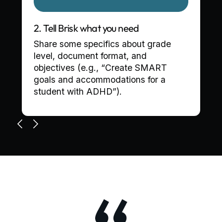
isk what you need
3. Refine your requ
e specifics about grade
Answer a few quick
ument format, and
Brisk so your IEP lo
s (e.g., “Create SMART
you have in mind. Th
 accommodations for a
few seconds while 
th ADHD”).‍