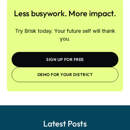
Less busywork. More impact.
Try Brisk today. Your future self will thank
you.
SIGN UP FOR FREE
DEMO FOR YOUR DISTRICT
Latest Posts