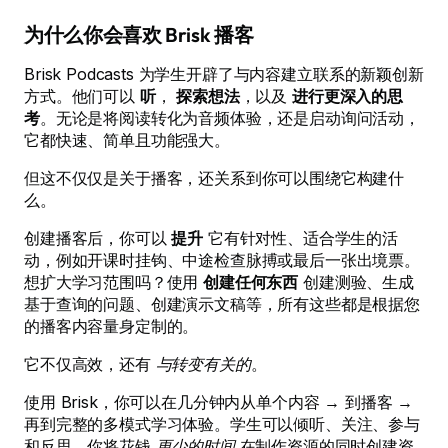
为什么你会喜欢 Brisk 播客
Brisk Podcasts 为学生开辟了与内容建立联系的新颖创新
方式。他们可以
听
，
探索想法
，以及
进行更深入的思
考
。无论是将阅读转化为音频体验，还是启动询问活动，
它都快速、简单且功能强大。
但这不仅仅是关于播客，还关系到你可以围绕它构建什
么。
创建播客后，你可以
提升
它有针对性、适合学生的活
动，例如开课时挂钩、中途检查脉搏或最后一张出境票。
想扩大学习范围吗？使用
创建任何东西
创建测验、生成
基于查询的问题、创建演示文稿等，所有这些都是根据您
的播客内容量身定制的。
它不仅高效，还有
与转变有关的
。
使用 Brisk，你可以在几分钟内从单个内容 → 到播客 →
再到完整的多模式学习体验。学生可以倾听、关注、参与
和反思，你将花钱
更少的时间
在制作资源的同时创建资