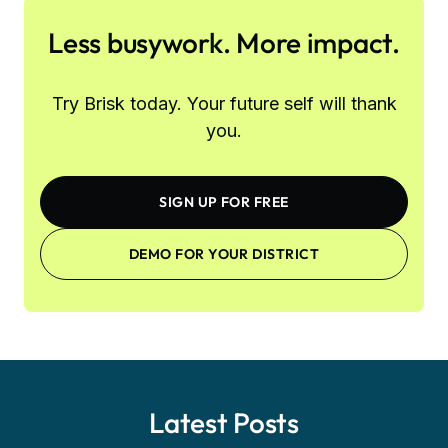
Less busywork. More impact.
Try Brisk today. Your future self will thank
you.
SIGN UP FOR FREE
DEMO FOR YOUR DISTRICT
Latest Posts