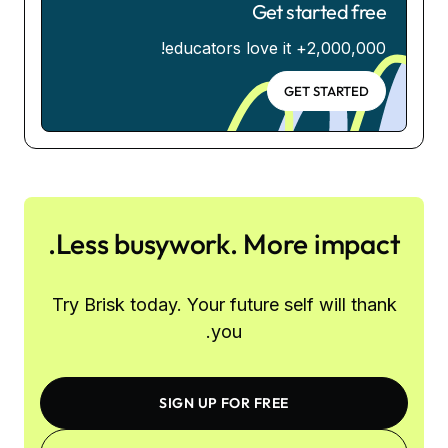
Get started free
2,000,000+ educators love it!
GET STARTED
Less busywork. More impact.
Try Brisk today. Your future self will thank
you.
SIGN UP FOR FREE