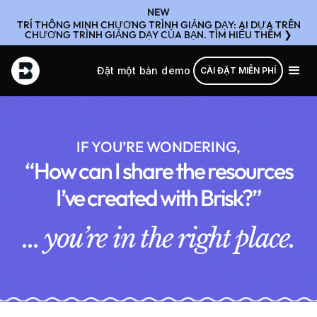
NEW
TRÍ THÔNG MINH CHƯƠNG TRÌNH GIẢNG DẠY: AI DỰA TRÊN
CHƯƠNG TRÌNH GIẢNG DẠY CỦA BẠN. TÌM HIỂU THÊM ❯
Đặt một bản demo
CÀI ĐẶT MIỄN PHÍ
IF YOU’RE WONDERING,
“How can I share the resources
I’ve created with Brisk?”
... you’re in the right place.