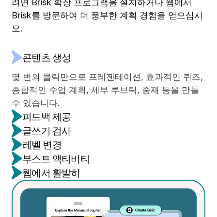
려면 Brisk 확장 프로그램을 설치하거나 웹에서
Brisk를 방문하여 더 풍부한 계획 경험을 얻으십시
오.
콘텐츠 생성
몇 번의 클릭만으로 프레젠테이션, 효과적인 퀴즈,
종합적인 수업 계획, 세부 루브릭, 중재 등을 만들
수 있습니다.
피드백 제공
글쓰기 검사
학생의 Google 문서 내에서 원하는 스타일로 고품
레벨 변경
질의 맞춤 피드백을 며칠이 아닌 몇 분 만에 작성하
전체 작문 과정을 처음부터 끝까지 동영상으로 보
부스트 액티비티
세요.
면서 학생들이 과제를 어떻게 구성했는지 정확히
온라인 텍스트를 다양한 읽기 수준에 맞게 조정되
웹에서 활발히
확인할 수 있습니다.
거나 다른 언어로 번역된 Google 문서로 변환할
모든 온라인 리소스를 학생을 위한 대화형 학습 경
수 있습니다.
험으로 전환하세요.수업을 생생하게 만들어 학생
채팅 지원이 제공되는 전용 공간에서 작업하세
들의 이해도를 높이세요.
요.Brisk Next를 사용하여 맞춤형 리소스 추천을