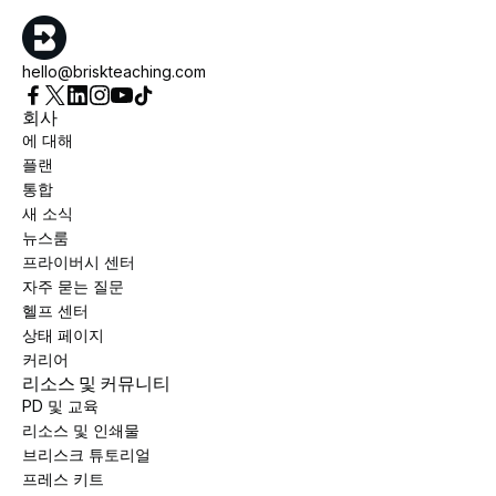
hello@briskteaching.com
회사
에 대해
플랜
통합
새 소식
뉴스룸
프라이버시 센터
자주 묻는 질문
헬프 센터
상태 페이지
커리어
리소스 및 커뮤니티
PD 및 교육
리소스 및 인쇄물
브리스크 튜토리얼
프레스 키트