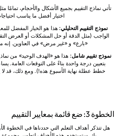
تأتي نماذج التقييم بجميع الأشكال والأحجام، تمامًا م
اختيار أفضل ما يناسب احتياجات 
نموذج التقييم التحليلي:
هذا هو الخيار المفضل للمع
الواجب (مثل الدقة أو حل المشكلات أو العرض التقد
«بارع» و «غير مرض» في العناوين. إنه مثا
نموذج تقييم شامل:
هذا هو «الهدف الوحيد» من نماذج 
بتعيين درجة واحدة بناءً على التوقعات العامة. يسا
خطط عطلة نهاية الأسبوع هذه!). ومع ذلك، قد لا يك
الخطوة 3: ضع قائمة بمعايير التقييم
هل تتذكر أهداف التعلم التي حددناها في الخطوة الأو
بك. ستستخدم هذه الأهداف لتطوير مجموعة من ا