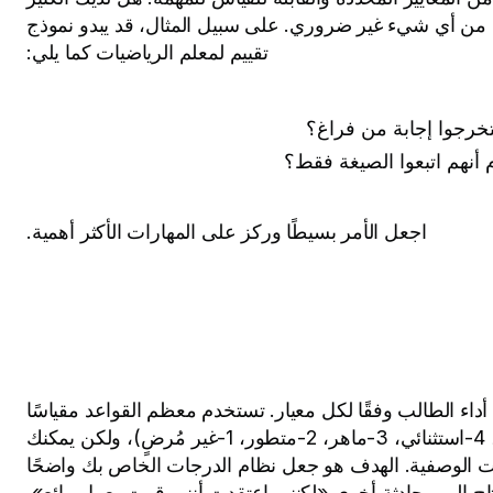
من أي شيء غير ضروري. على سبيل المثال، قد يبدو نموذج
تقييم لمعلم الرياضيات كما يلي:
خرجوا إجابة من فراغ؟
أنهم اتبعوا الصيغة فقط؟
اجعل الأمر بسيطًا وركز على المهارات الأكثر أهمية.
اء الطالب وفقًا لكل معيار. تستخدم معظم القواعد مقياسًا
من ثلاثة إلى خمسة مستويات (على سبيل المثال، 4-استثنائي، 3-ماهر، 2-متطور، 1-غير مُرضٍ)، ولكن يمكنك
ميات الوصفية. الهدف هو جعل نظام الدرجات الخاص بك واضحًا
حتاج إلى محادثة أخرى «لكنني اعتقدت أنني قمت بعمل رائع».