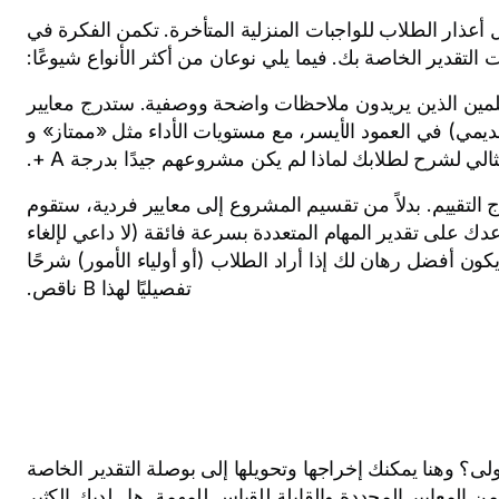
ثل أعذار الطلاب للواجبات المنزلية المتأخرة. تكمن الفكرة في
التقدير الخاصة بك. فيما يلي نوعان من أكثر الأنواع شيوعًا:
لمين الذين يريدون ملاحظات واضحة ووصفية. ستدرج معايير
يمي) في العمود الأيسر، مع مستويات الأداء مثل «ممتاز» و
لي لشرح لطلابك لماذا لم يكن مشروعهم جيدًا بدرجة A +.
التقييم. بدلاً من تقسيم المشروع إلى معايير فردية، ستقوم
عدك على تقدير المهام المتعددة بسرعة فائقة (لا داعي لإلغاء
ون أفضل رهان لك إذا أراد الطلاب (أو أولياء الأمور) شرحًا
تفصيليًا لهذا B ناقص.
لى؟ وهنا يمكنك إخراجها وتحويلها إلى بوصلة التقدير الخاصة
لمعايير المحددة والقابلة للقياس للمهمة. هل لديك الكثير