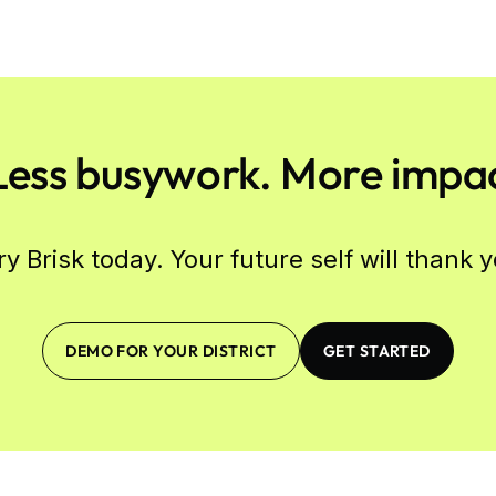
Less busywork. More impac
ry Brisk today. Your future self will thank y
DEMO FOR YOUR DISTRICT
GET STARTED