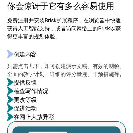
你会惊讶于它有多么容易使用
免费注册并安装Brisk扩展程序，在浏览器中快速
获得人工智能支持，或者访问网络上的Brisk以获
得更丰富的规划体验。
创建内容
只需点击几下，即可创建演示文稿、有效的测验、
全面的教学计划、详细的评分量规、干预措施等。
提供反馈
检查写作情况
直接在学生的 Google 文档中以自己喜欢的风格制
更改等级
作高质量的个性化反馈，只需几分钟，而不是几
通过从头到尾的整个写作过程的视频视图，准确了
促进活动
天。
解学生是如何整理作业的。
将任何在线文本转换成针对不同阅读水平进行调
在网上大放异彩
整、翻译成另一种语言或两者兼而有之的 Google
将任何在线资源转化为学生的交互式学习体验。让
文档。
课程生动起来，增进学生的理解。
在支持聊天的专用空间中工作。使用 Brisk Next