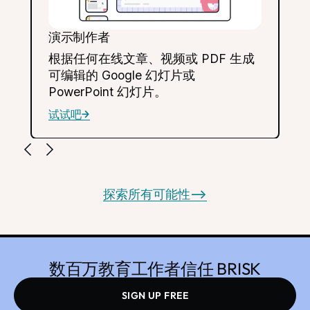
演示制作者
测验制
根据任何在线文章、视频或 PDF 生成
在 G
可编辑的 Google 幻灯片或
验，
PowerPoint 幻灯片。
理解
试试吧
试试吧
探索所有可能性
-->
数百万教育工作者信任 BRISK
SIGN UP FREE