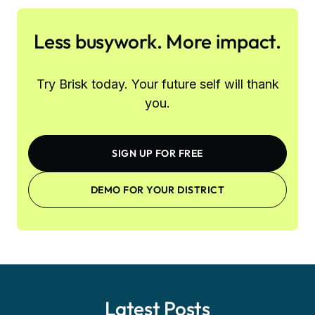
Less busywork. More impact.
Try Brisk today. Your future self will thank
you.
SIGN UP FOR FREE
DEMO FOR YOUR DISTRICT
Latest Posts