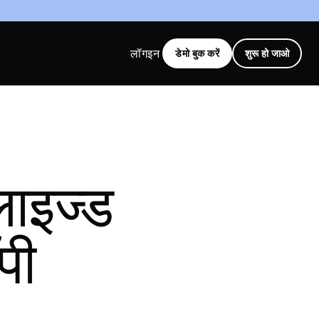
लॉगइन
डेमो बुक करें
शुरू हो जाओ
लाइज्ड
पी