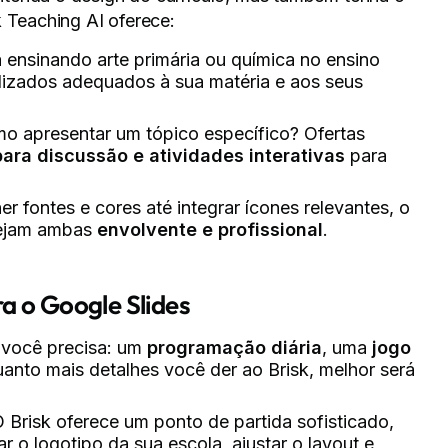
k Teaching AI oferece:
á ensinando arte primária ou química no ensino
lizados adequados à sua matéria e aos seus
o apresentar um tópico específico? Ofertas
para discussão e atividades interativas
para
er fontes e cores até integrar ícones relevantes, o
sejam ambas
envolvente e profissional
.
a o Google Slides
você precisa: um
programação diária
, uma
jogo
anto mais detalhes você der ao Brisk, melhor será
Brisk oferece um ponto de partida sofisticado,
r o logotipo da sua escola, ajustar o layout e