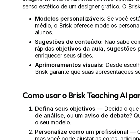
senso estético de um designer gráfico. O Bris
Modelos personalizáveis
: Se você est
médio, o Brisk oferece modelos persona
alunos.
Sugestões de conteúdo
: Não sabe com
rápidas
objetivos da aula, sugestões 
enriquecer seus slides.
Aprimoramentos visuais
: Desde escolh
Brisk garante que suas apresentações 
Como usar o Brisk Teaching AI par
Defina seus objetivos
— Decida o que 
de análise
, ou um
aviso de debate
? Qu
o seu modelo.
Personalize como um profissional
— O 
mas você pode ajustar as cores, adiciona