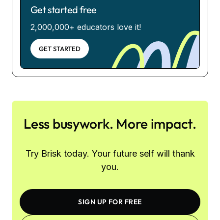
Get started free
2,000,000+ educators love it!
GET STARTED
Less busywork. More impact.
Try Brisk today. Your future self will thank
you.
SIGN UP FOR FREE