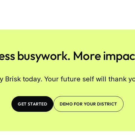
ess busywork. More impac
y Brisk today. Your future self will thank y
GET STARTED
DEMO FOR YOUR DISTRICT