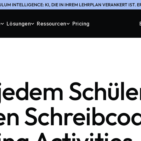
LUM INTELLIGENCE: KI, DIE IN IHREM LEHRPLAN VERANKERT IST. 
e
Lösungen
Ressourcen
Pricing
jedem Schüle
en Schreibco