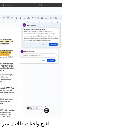
افتح واجبات طلابك عبر الإنترنت، وانقر