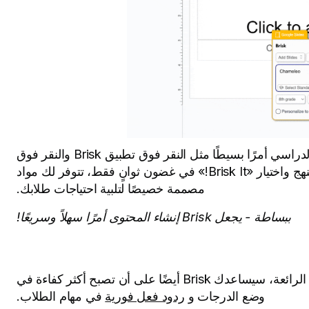
يعد إنشاء خطط الدروس الفعالة وموارد الفصل الدراسي أمرًا بسيطًا مثل النقر فوق تطبيق Brisk والنقر فوق
«إنشاء» وإدخال احتياجات المحتوى وأهداف المنهج واختيار «Brisk It!» في غضون ثوانٍ فقط، تتوفر لك مواد
مصممة خصيصًا لتلبية احتياجات طلابك.
ببساطة - يجعل Brisk إنشاء المحتوى أمرًا سهلاً وسريعًا!
بمجرد أن تكون مستعدًا لتنفيذ بعض هذه الدروس الرائعة، سيساعدك Brisk أيضًا على أن تصبح أكثر كفاءة في
وضع الدرجات و
ردود فعل فورية
في مهام الطلاب.