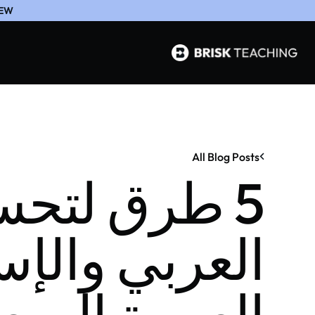
EW
All Blog Posts
5 طرق لتح
العربي والإس