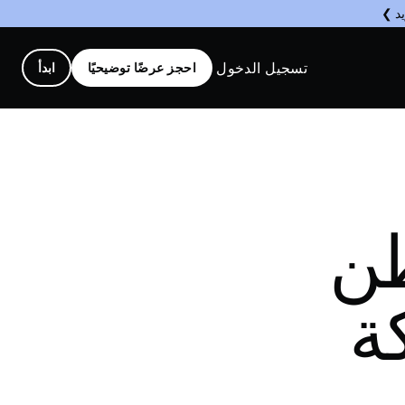
يد ❯
تسجيل الدخول
احجز عرضًا توضيحيًا
ابدأ
طن
ة