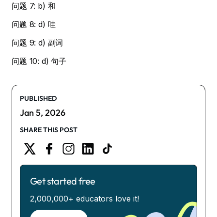
问题 7: b) 和
问题 8: d) 哇
问题 9: d) 副词
问题 10: d) 句子
PUBLISHED
Jan 5, 2026
SHARE THIS POST
Get started free
2,000,000+ educators love it!