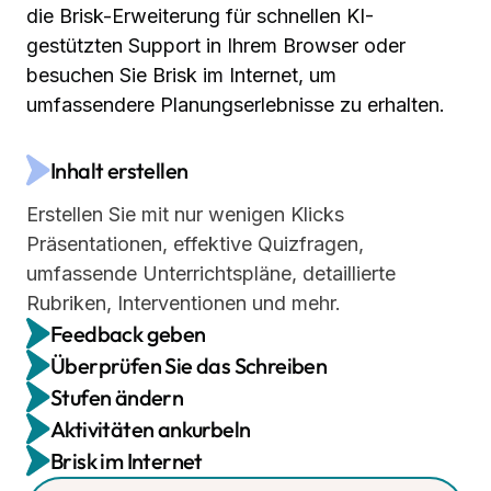
die Brisk-Erweiterung für schnellen KI-
gestützten Support in Ihrem Browser oder
besuchen Sie Brisk im Internet, um
umfassendere Planungserlebnisse zu erhalten.
Inhalt erstellen
Erstellen Sie mit nur wenigen Klicks
Präsentationen, effektive Quizfragen,
umfassende Unterrichtspläne, detaillierte
Rubriken, Interventionen und mehr.
Feedback geben
Überprüfen Sie das Schreiben
Verfassen Sie qualitativ hochwertiges,
Stufen ändern
personalisiertes Feedback in Ihrem bevorzugten
Sehen Sie genau, wie Ihre Schüler ihre Aufgaben
Aktivitäten ankurbeln
Stil direkt in den Google Docs Ihrer Schüler — in
zusammenstellen, mit einer Videoansicht ihres
Wandeln Sie jeden Online-Text in ein Google-
Brisk im Internet
Minuten statt Tagen.
gesamten Schreibprozesses von Anfang bis
Dokument um, das für verschiedene
Verwandeln Sie jede Online-Ressource in ein